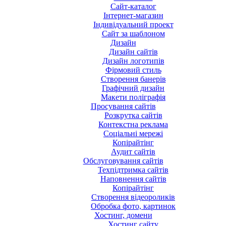
Сайт-каталог
Інтернет-магазин
Індивідуальний проект
Сайт за шаблоном
Дизайн
Дизайн сайтів
Дизайн логотипів
Фірмовий стиль
Створення банерів
Графічний дизайн
Макети поліграфія
Просування сайтів
Розкрутка сайтів
Контекстна реклама
Соціальні мережі
Копірайтінг
Аудит сайтів
Обслуговування сайтів
Техпідтримка сайтів
Наповнення сайтів
Копірайтінг
Створення відеороликів
Обробка фото, картинок
Хостинг, домени
Хостинг сайту