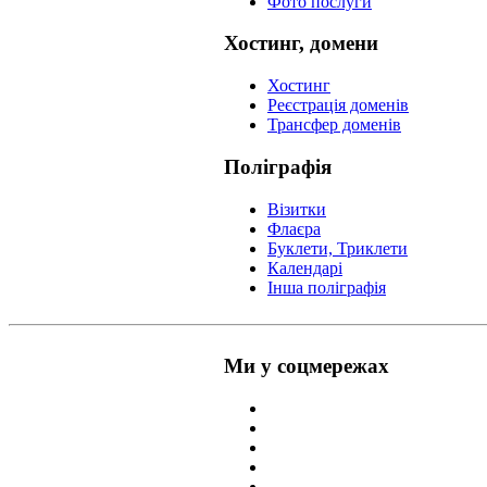
Фото послуги
Хостинг, домени
Хостинг
Реєстрація доменів
Трансфер доменів
Поліграфія
Візитки
Флаєра
Буклети, Триклети
Календарі
Інша поліграфія
Ми у соцмережах