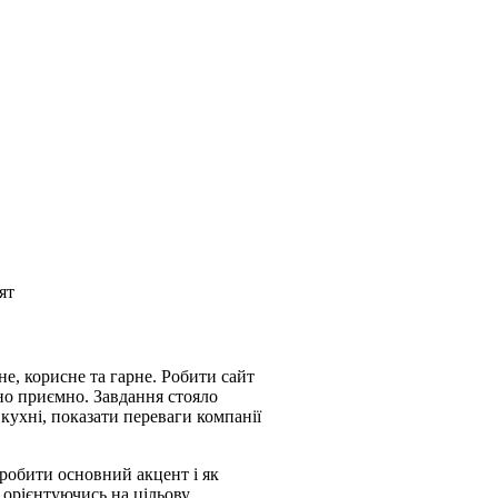
ят
е, корисне та гарне. Робити сайт
йно приємно. Завдання стояло
 кухні, показати переваги компанії
 робити основний акцент і як
 орієнтуючись на цільову