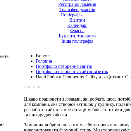
Реєстрація доменів
Трансфер доменів
Поліграфія
Візитки
Календарі
Флаєра
Буклети, триклети
Інша поліграфія
Ви тут:
жете
Головна
Портфоліо створення сайтів
Портфоліо створення сайтів-візиток
Наші Роботи Створення Сайту для Дитячих Св
29.01.2016
Цікаво працювати з людьми, які роблять щось потрібн
для компанії, яка створює затишок у будинку, подві
розробити сайт для презентації меблів та техніки для
та вигоду для клієнта.
люч.
Замовник добре знав, яким має бути проект, на чому
використовувати фірмовий стиль. Ми створили сайт,