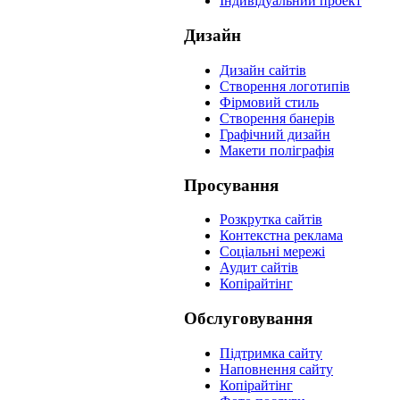
Індивідуальний проект
Дизайн
Дизайн сайтів
Створення логотипів
Фірмовий стиль
Створення банерів
Графічний дизайн
Макети поліграфія
Просування
Розкрутка сайтів
Контекстна реклама
Соціальні мережі
Аудит сайтів
Копірайтінг
Обслуговування
Підтримка сайту
Наповнення сайту
Копірайтінг