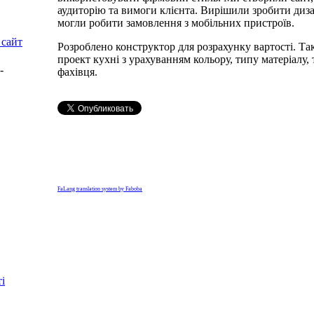
аудиторію та вимоги клієнта. Вирішили зробити диз
могли робити замовлення з мобільних пристроїв.
 сайт
Розроблено конструктор для розрахунку вартості. Та
проект кухні з урахуванням кольору, типу матеріалу,
-
фахівця.
FaLang translation system by Faboba
і