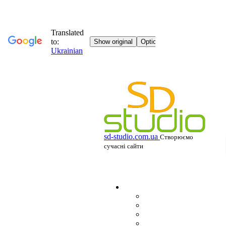
sd-studio.com.ua
Створюємо
сучасні сайти