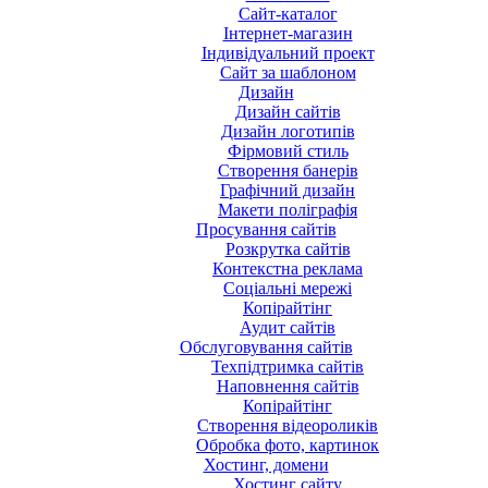
Сайт-каталог
Інтернет-магазин
Індивідуальний проект
Сайт за шаблоном
Дизайн
Дизайн сайтів
Дизайн логотипів
Фірмовий стиль
Створення банерів
Графічний дизайн
Макети поліграфія
Просування сайтів
Розкрутка сайтів
Контекстна реклама
Соціальні мережі
Копірайтінг
Аудит сайтів
Обслуговування сайтів
Техпідтримка сайтів
Наповнення сайтів
Копірайтінг
Створення відеороликів
Обробка фото, картинок
Хостинг, домени
Хостинг сайту