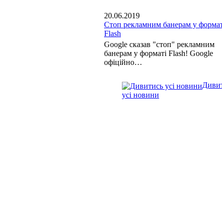
20.06.2019
Стоп рекламним банерам у формат
Flash
Google сказав "стоп" рекламним
банерам у форматі Flash! Google
офіційно…
Диви
усі новини