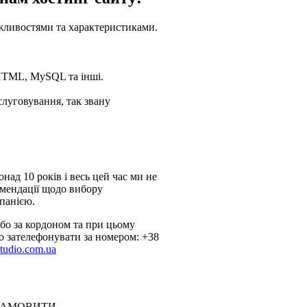
ожливостями та характеристиками.
HTML, MySQL та інші.
слуговування, так звану
над 10 років і весь цей час ми не
омендації щодо вибору
панією.
бо за кордоном та при цьому
о зателефонувати за номером: +38
tudio.com.ua
ЗАМОВИТИ