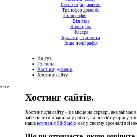
Реєстрація доменів
Трансфер доменів
Поліграфія
Візитки
Календарі
Флаєра
Буклети, триклети
Інша поліграфія
Ви тут:
Головна
Хостинг, домени
Хостинг сайту
жете
Хостинг сайтів.
Хостинг для сайту – це місце на сервері, яке займає 
забезпечити правильну роботу та постійну присутніст
наша
компанія Sd-Studio
має у своєму арсеналі всі не
Що ви отримаєте, якщо довірите 