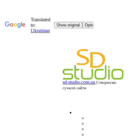
sd-studio.com.ua
Створюємо
сучасні сайти