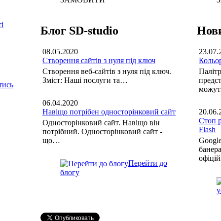
і
Блог SD-studio
Нови
08.05.2020
23.07.
Створення сайтів з нуля під ключ
Кольор
Створення веб-сайтів з нуля під ключ.
Палітр
Зміст: Наші послуги та…
предст
тись
можу
06.04.2020
Навіщо потрібен односторінковий сайт
20.06.
Стоп 
Односторінковий сайт. Навіщо він
Flash
потрібний. Односторінковий сайт -
що…
Google
банера
офіці
Перейти до
блогу
у