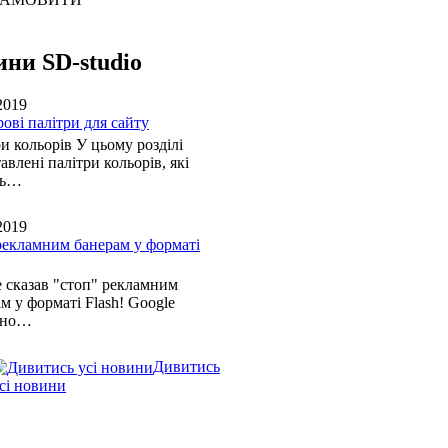
ни SD-studio
2019
ові палітри для сайту
и кольорів У цьому розділі
авлені палітри кольорів, які
ть…
2019
рекламним банерам у форматі
 сказав "стоп" рекламним
м у форматі Flash! Google
йно…
Дивитись
сі новини