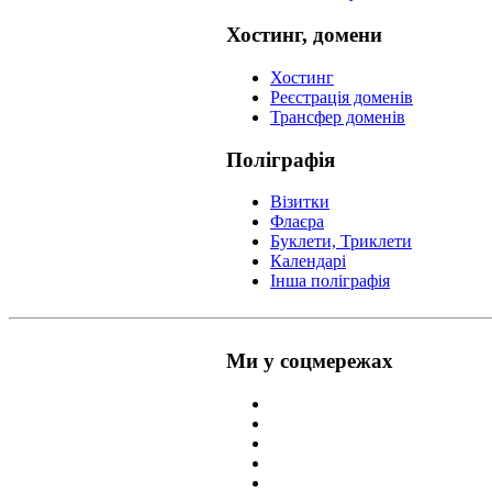
Хостинг, домени
Хостинг
Реєстрація доменів
Трансфер доменів
Поліграфія
Візитки
Флаєра
Буклети, Триклети
Календарі
Інша поліграфія
Ми у соцмережах