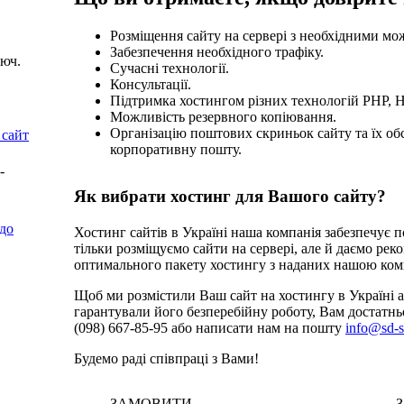
Розміщення сайту на сервері з необхідними м
Забезпечення необхідного трафіку.
люч.
Сучасні технології.
Консультації.
Підтримка хостингом різних технологій PHP, 
Можливість резервного копіювання.
Організацію поштових скриньок сайту та їх об
 сайт
корпоративну пошту.
-
Як вибрати хостинг для Вашого сайту?
до
Хостинг сайтів в Україні наша компанія забезпечує по
тільки розміщуємо сайти на сервері, але й даємо рек
оптимального пакету хостингу з наданих нашою ком
Щоб ми розмістили Ваш сайт на хостингу в Україні а
гарантували його безперебійну роботу, Вам достатнь
(098) 667-85-95 або написати нам на пошту
info@sd-s
Будемо раді співпраці з Вами!
ЗАМОВИТИ