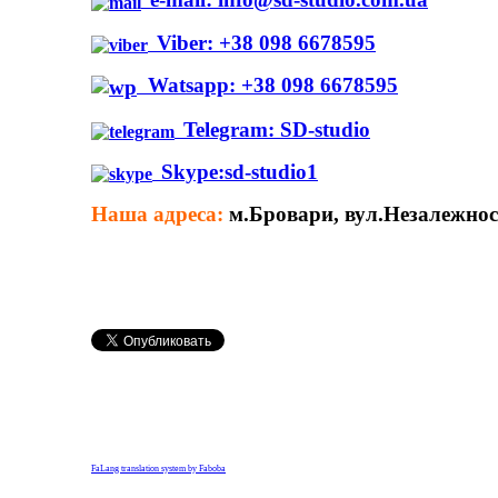
Viber: +38 098 6678595
Watsapp: +38 098 6678595
Telegram: SD-studio
Skype:sd-studio1
Наша адреса:
м.Бровари, вул.Незалежност
FaLang translation system by Faboba