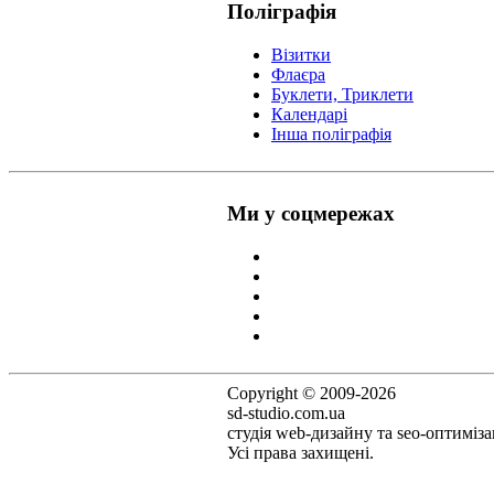
Поліграфія
Візитки
Флаєра
Буклети, Триклети
Календарі
Інша поліграфія
Ми у соцмережах
Copyright © 2009-2026
sd-studio.com.ua
студія web-дизайну та seo-оптимізац
Усі права захищені.