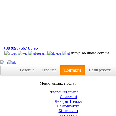
+38 (098) 667-85-95
info@sd-studio.com.ua
Головна
Про нас
Контакти
Наші роботи
Меню наших послуг
Створення сайтів
Сайт-міні
Лендінг Пейдж
Сайт-візитка
Бізнес-сайт
Сайт-каталог