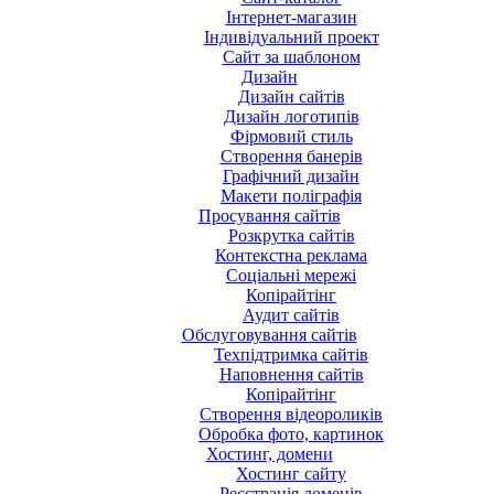
Інтернет-магазин
Індивідуальний проект
Сайт за шаблоном
Дизайн
Дизайн сайтів
Дизайн логотипів
Фірмовий стиль
Створення банерів
Графічний дизайн
Макети поліграфія
Просування сайтів
Розкрутка сайтів
Контекстна реклама
Соціальні мережі
Копірайтінг
Аудит сайтів
Обслуговування сайтів
Техпідтримка сайтів
Наповнення сайтів
Копірайтінг
Створення відеороликів
Обробка фото, картинок
Хостинг, домени
Хостинг сайту
Реєстрація доменів