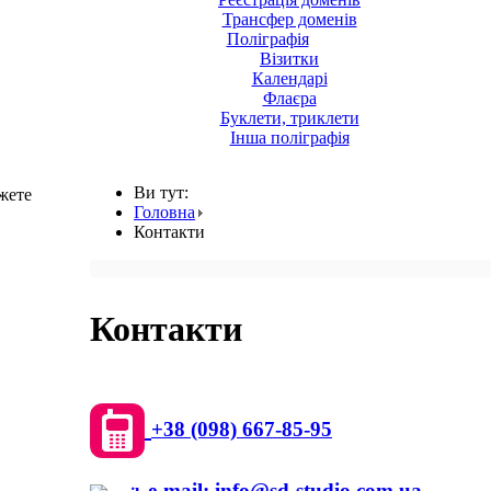
Трансфер доменів
Поліграфія
Візитки
Календарі
Флаєра
Буклети, триклети
Інша поліграфія
Ви тут:
жете
Головна
Контакти
Контакти
+38 (098) 667-85-95
e-mail:
info@sd-studio.com.ua