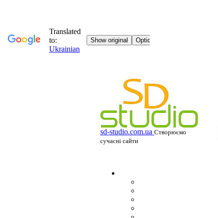
sd-studio.com.ua
Створюємо
сучасні сайти