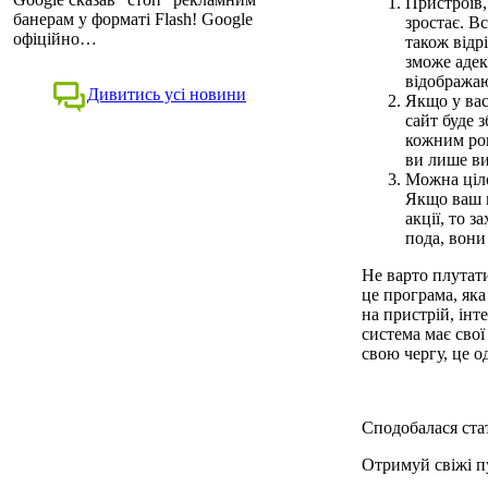
Пристроїв,
банерам у форматі Flash! Google
зростає. В
офіційно…
також відр
зможе адек
відображаю
Дивитись усі новини
Якщо у вас
сайт буде 
кожним рок
ви лише ви
Можна ціло
Якщо ваш п
акції, то з
пода, вони
Не варто плутат
це програма, яка
на пристрій, інт
система має сво
свою чергу, це од
Сподобалася стат
Отримуй свіжі пу