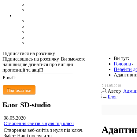
Підписатися на розсилку
Ви тут:
Підписавшись на розсилку, Ви зможете
Головна
найшвидше дізнатися про вигідні
Перейти д
пропозиції та акції!
Адаптивни
E-mail:
14.05.2019
Автор
Адмін
Блог
Блог SD-studio
08.05.2020
Створення сайтів з нуля під ключ
Адаптив
Створення веб-сайтів з нуля під ключ.
Зміст: Наші послуги та…