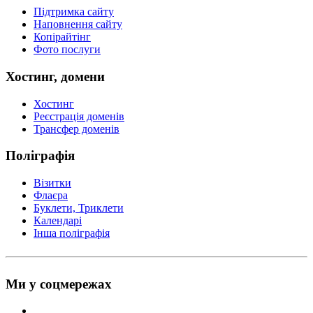
Підтримка сайту
Наповнення сайту
Копірайтінг
Фото послуги
Хостинг, домени
Хостинг
Реєстрація доменів
Трансфер доменів
Поліграфія
Візитки
Флаєра
Буклети, Триклети
Календарі
Інша поліграфія
Ми у соцмережах