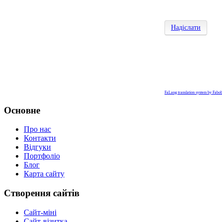
Надіслати
FaLang translation system by Fabo
Основне
Про нас
Контакти
Відгуки
Портфоліо
Блог
Карта сайту
Створення сайтів
Сайт-міні
Сайт-візитка