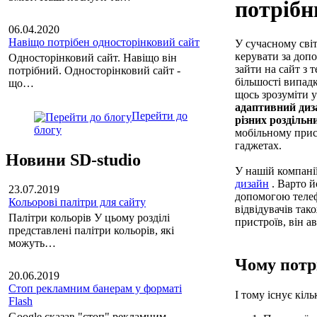
потрібн
06.04.2020
Навіщо потрібен односторінковий сайт
У сучасному світ
керувати за допо
Односторінковий сайт. Навіщо він
зайти на сайт з 
потрібний. Односторінковий сайт -
більшості випадк
що…
щось зрозуміти у
адаптивний диз
Перейти до
різних роздільн
блогу
мобільному прист
гаджетах.
Новини SD-studio
У нашій компані
дизайн
. Варто й
23.07.2019
допомогою телефо
Кольорові палітри для сайту
відвідувачів так
Палітри кольорів У цьому розділі
пристроїв, він а
представлені палітри кольорів, які
можуть…
Чому потр
20.06.2019
Стоп рекламним банерам у форматі
І тому існує кіл
Flash
Google сказав "стоп" рекламним