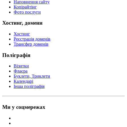
Наповнення сайту
Копірайтінг
Фото послуги
Хостинг, домени
Хостинг
Реєстрація доменів
Трансфер доменів
Поліграфія
Візитки
Флаєра
Буклети, Триклети
Календарі
Інша поліграфія
Ми у соцмережах