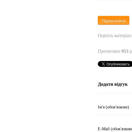
Оцініть матеріал
Прочитано
953
р
Додати відгук
Ім'я (обов'язкове)
E-Mail (обов'язков