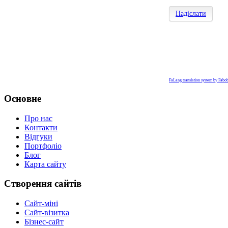
Надіслати
FaLang translation system by Fabo
Основне
Про нас
Контакти
Відгуки
Портфоліо
Блог
Карта сайту
Створення сайтів
Сайт-міні
Сайт-візитка
Бізнес-сайт