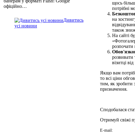
банерам у форматі Flash! Google
щось більш
офіційно…
потрібні мо
Безкоштов
на хостинг
Дивитись
відвідуван
усі новини
також зниж
На сайті б
«Фотогалер
розпочати 
Обов'язко
розвивати 
візитці від
Якщо вам потрібн
то всі ціни обг
тим, як зробити
призначення.
Сподобалася стат
Отримуй свіжі пу
E-mail: