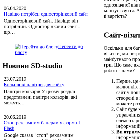
однозначної відп
06.04.2020
коштує взуття. А
Навіщо потрібен односторінковий сайт
її вартість?
Односторінковий сайт. Навіщо він
потрібний. Односторінковий сайт -
що…
Сайт-візит
Перейти до
Оскільки для баг
блогу
візитки, ми роз
майбутнього про
Новини SD-studio
грн.
Що саме вход
роботі з нами?
23.07.2019
Перше, це
Кольорові палітри для сайту
малюнків. 
Палітри кольорів У цьому розділі
сайт у пош
представлені палітри кольорів, які
створені в
можуть…
можете роз
Сайт буде 
управління
20.06.2019
елементарн
Стоп рекламним банерам у форматі
інформацій
Flash
Ви отриму
Google сказав "стоп" рекламним
інформаціє