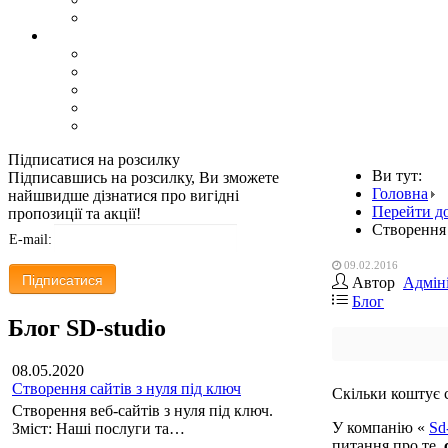
Підписатися на розсилку
Ви тут:
Підписавшись на розсилку, Ви зможете
Головна
найшвидше дізнатися про вигідні
Перейти д
пропозиції та акції!
Створення 
E-mail:
09.02.2016
Автор
Адмін
Блог
Блог SD-studio
08.05.2020
Створення сайтів з нуля під ключ
Скільки коштує 
Створення веб-сайтів з нуля під ключ.
У компанію «
Sd
Зміст: Наші послуги та…
питання про те,