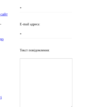
*
 сайт
-
E-mail адреса:
*
до
Текст повідомлення:
і