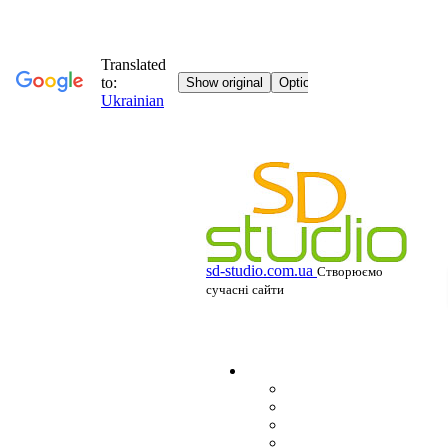
sd-studio.com.ua
Створюємо
сучасні сайти