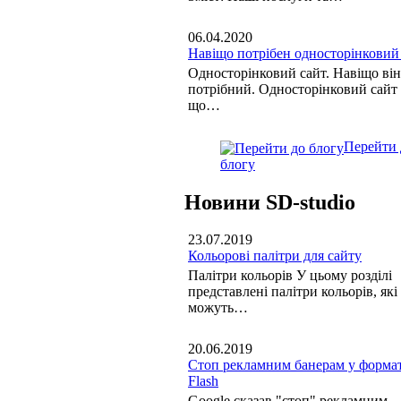
06.04.2020
Навіщо потрібен односторінковий
Односторінковий сайт. Навіщо він
потрібний. Односторінковий сайт 
що…
Перейти 
блогу
Новини SD-studio
23.07.2019
Кольорові палітри для сайту
Палітри кольорів У цьому розділі
представлені палітри кольорів, які
можуть…
20.06.2019
Стоп рекламним банерам у формат
Flash
Google сказав "стоп" рекламним