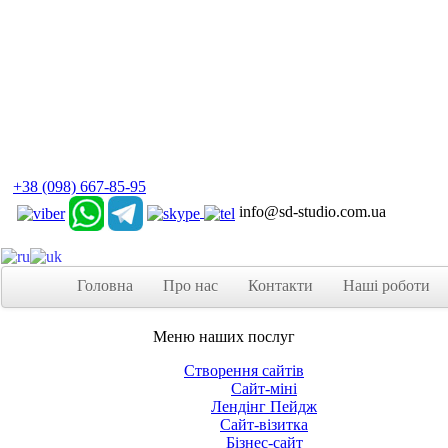
+38 (098) 667-85-95
info@sd-studio.com.ua
Головна
Про нас
Контакти
Наші роботи
Меню наших послуг
Створення сайтів
Сайт-міні
Лендінг Пейдж
Сайт-візитка
Бізнес-сайт