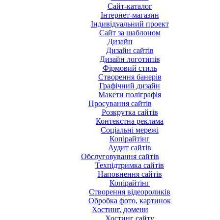
Сайт-каталог
Інтернет-магазин
Індивідуальний проект
Сайт за шаблоном
Дизайн
Дизайн сайтів
Дизайн логотипів
Фірмовий стиль
Створення банерів
Графічний дизайн
Макети поліграфія
Просування сайтів
Розкрутка сайтів
Контекстна реклама
Соціальні мережі
Копірайтінг
Аудит сайтів
Обслуговування сайтів
Техпідтримка сайтів
Наповнення сайтів
Копірайтінг
Створення відеороликів
Обробка фото, картинок
Хостинг, домени
Хостинг сайту