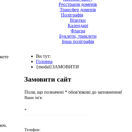
Реєстрація доменів
Трансфер доменів
Поліграфія
Візитки
Календарі
Флаєра
Буклети, триклети
Інша поліграфія
Ви тут:
жете
Головна
{modal}ЗАМОВИТИ
Замовити сайт
Поля, що позначені
*
обов'язкові до заповнення!
Ваше ім'я:
*
люч.
Телефон: