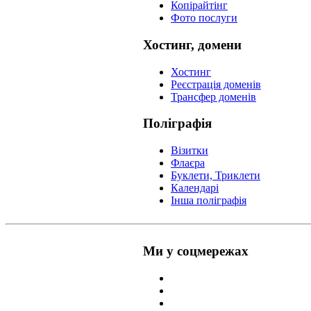
Копірайтінг
Фото послуги
Хостинг, домени
Хостинг
Реєстрація доменів
Трансфер доменів
Поліграфія
Візитки
Флаєра
Буклети, Триклети
Календарі
Інша поліграфія
Ми у соцмережах