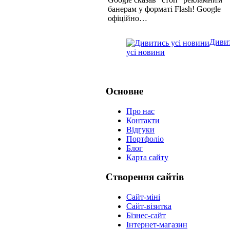
банерам у форматі Flash! Google
офіційно…
Диви
усі новини
Основне
Про нас
Контакти
Відгуки
Портфоліо
Блог
Карта сайту
Створення сайтів
Сайт-міні
Сайт-візитка
Бізнес-сайт
Інтернет-магазин