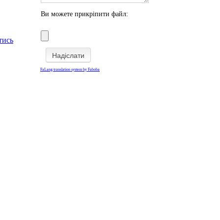
Ви можете прикріпити файл:
тись
FaLang translation system by Faboba